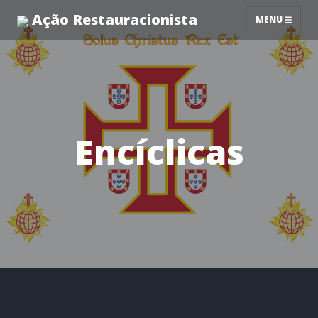
Ação Restauracionista
MENU
Encíclicas