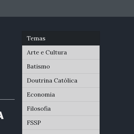
Temas
Arte e Cultura
Batismo
Doutrina Católica
Economia
Filosofia
A
FSSP