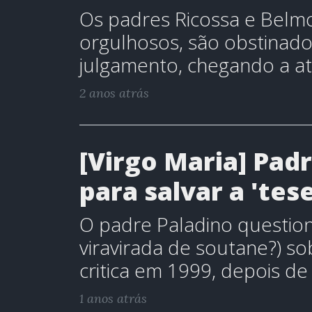
Os padres Ricossa e Belm
orgulhosos, são obstinado
julgamento, chegando a a
2 anos atrás
[Virgo Maria] Padr
para salvar a 'tese
O padre Paladino questio
viravirada de soutane?) so
critica em 1999, depois de
1 anos atrás