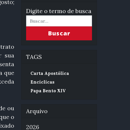
gosto;
Digite o termo de busca
Buscar
trato
r sua
TAGS
senta
ma que
Carta Apostólica
xceda
Encíclicas
Papa Bento XIV
de ou
Arquivo
que o
ixado
2026