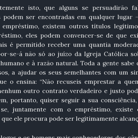
ntemente isto, que alguns se persuadirão fa
s podem ser encontradas em qualquer lugar –
empréstimo, existem outros títulos legítimo
réstimo, eles podem convencer-se de que ex
uais é permitido receber uma quantia modera
or-se-á não só ao juízo da Igreja Católica so
umano e à razão natural. Toda a gente sabe 
os, a ajudar os seus semelhantes com um si
que o ensina: “Não recuseis emprestar a que
 nenhum outro contrato verdadeiro e justo pod
m, portanto, quiser seguir a sua consciência,
e se, juntamente com o empréstimo, existe 
 que ele procura pode ser legitimamente alcan
teólogos e os homens mais conhecedores dos cân