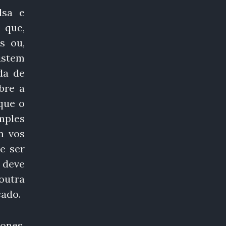
lsa e
 que,
s ou,
istem
da de
bre a
que o
mples
m vos
e ser
 deve
outra
çado.
ones,