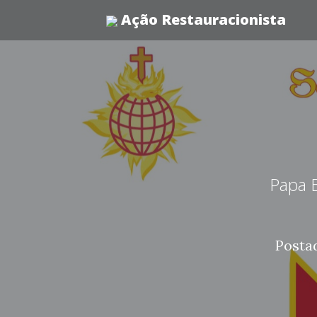
Ação Restauracionista
Papa 
Posta