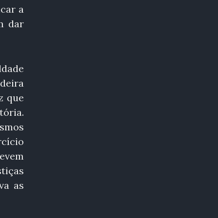
car a
m dar
aldade
adeira
z que
tória.
esmos
cício
devem
tiças
va as