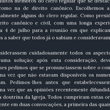
uitos membros do clero regular que se desta
 como na de direito canônico. Escolhemos a
nalmente alguns do clero regular. Como presid
ito canônico e civil, com uma longa experi
ia 4 de julho para a reunião em que explica
s a saber que todos já o sabiam e consideravam
nsiderassem cuidadosamente todos os aspect
 uma solução; após esta consideração, dev
lhes pedimos que se pronunciassem sobre o con
uma vez que não estavam disponíveis os nume
am. Pedimos-lhes antes que estabelecess
uma vez que as opiniões recentemente difundid
a doutrina da Igreja. Todos cumpriram estas or
nte em duas convocações, a primeira das quais