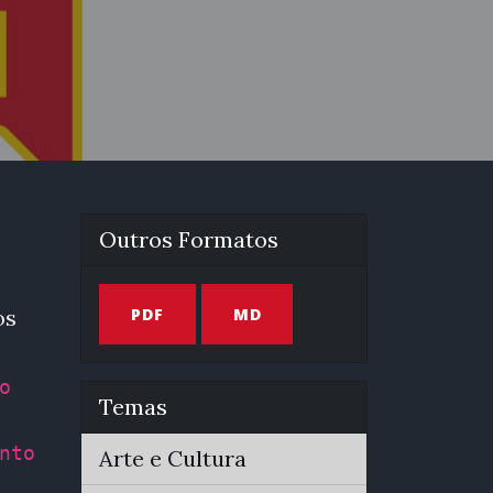
Outros Formatos
os
PDF
MD
o
Temas
nto
Arte e Cultura