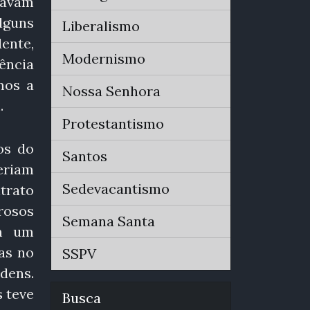
cavam
lguns
Liberalismo
ente,
Modernismo
ência
mos a
Nossa Senhora
.
Protestantismo
os do
Santos
eriam
Sedevacantismo
trato
rosos
Semana Santa
em um
as no
SSPV
dens.
 teve
Busca