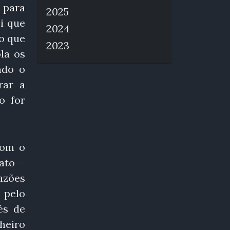
 para
2025
i que
2024
o que
2023
la os
ndo o
rar a
o for
com o
ato –
azões
 pelo
és de
heiro