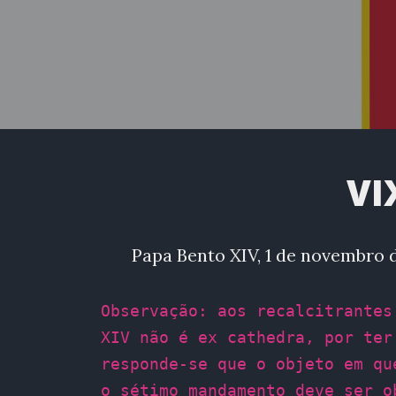
VI
Papa Bento XIV, 1 de novembro 
Observação: aos recalcitrantes
XIV não é ex cathedra, por ter
responde-se que o objeto em qu
o sétimo mandamento deve ser o