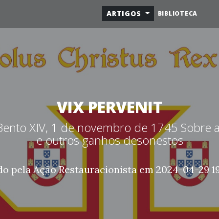
ARTIGOS
BIBLIOTECA
VIX PERVENIT
Bento XIV, 1 de novembro de 1745 Sobre a
e outros ganhos desonestos
do pela Ação Restauracionista em 2024-04-29 19