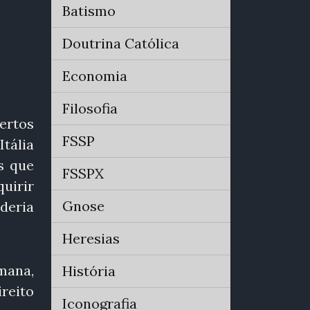
Batismo
Doutrina Católica
Economia
Filosofia
ertos
FSSP
tália
s que
FSSPX
uirir
Gnose
deria
Heresias
mana,
História
reito
Iconografia