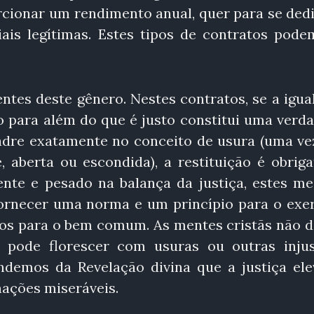
rcionar um rendimento anual, quer para se dedi
iais legítimas. Estes tipos de contratos pode
entes deste gênero. Nestes contratos, se a igu
o para além do que é justo constitui uma verd
adre exatamente no conceito de usura (uma ve
 aberta ou escondida), a restituição é obriga
mente e pesado na balança da justiça, estes m
fornecer uma norma e um princípio para o exer
sos para o bem comum. As mentes cristãs não 
 pode florescer com usuras ou outras injus
endemos da Revelação divina que a justiça ele
nações miseráveis.