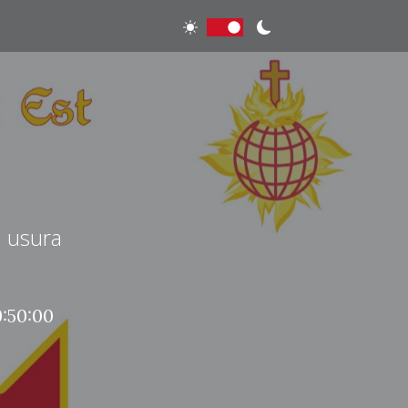
 usura
:50:00