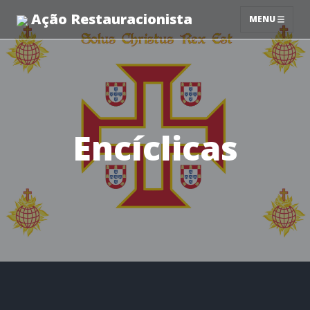
Ação Restauracionista
MENU
Encíclicas