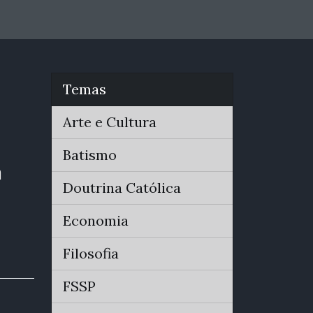
Temas
Arte e Cultura
Batismo
m
Doutrina Católica
Economia
Filosofia
FSSP