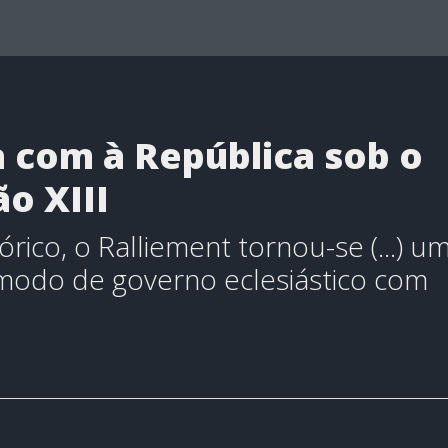
a com à República sob o
o XIII
rico, o Ralliement tornou-se (...) u
modo de governo eclesiástico com