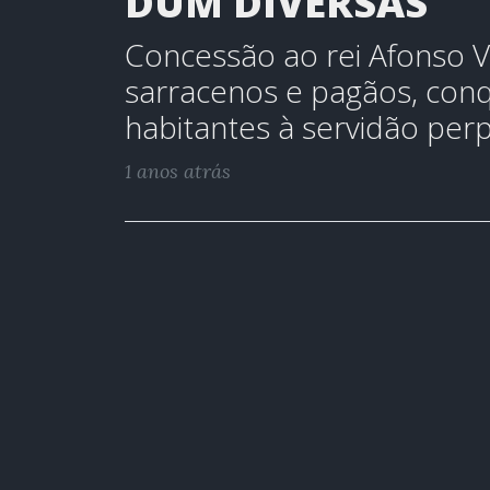
DUM DIVERSAS
Concessão ao rei Afonso V
sarracenos e pagãos, conqu
habitantes à servidão per
1 anos atrás