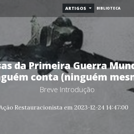
ARTIGOS
BIBLIOTECA
sas da Primeira Guerra Mund
nguém conta (ninguém mes
Breve Introdução
Ação Restauracionista em 2023-12-24 14:47:00