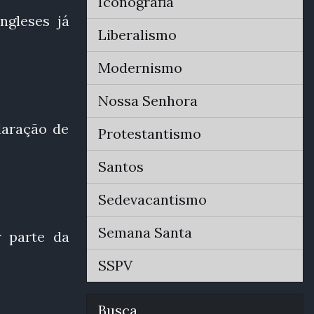
Iconografia
ngleses já
Liberalismo
Modernismo
Nossa Senhora
laração de
Protestantismo
Santos
Sedevacantismo
Semana Santa
r parte da
SSPV
Busca