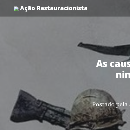
Ação Restauracionista
As cau
ni
Postado pela 