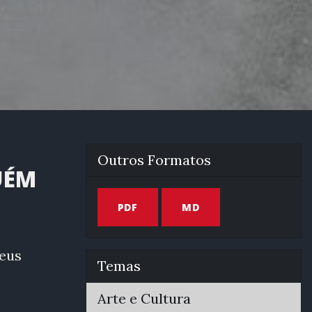
Outros Formatos
UÉM
PDF
MD
seus
Temas
Arte e Cultura