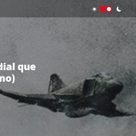
ial que
mo)