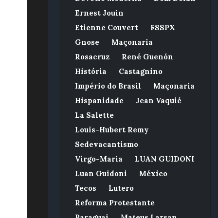
Ernest Jouin
Etienne Couvert
FSSPX
Gnose
Maçonaria
Rosacruz
René Guenón
História
Castagnino
Império do Brasil
Maçonaria
Hispanidade
Jean Vaquié
La Salette
Louis-Hubert Remy
Sedevacantismo
Virgo-Maria
LUAN GUIDONI
Luan Guidoni
México
Tecos
Lutero
Reforma Protestante
Paraguai
Mateus Larsan