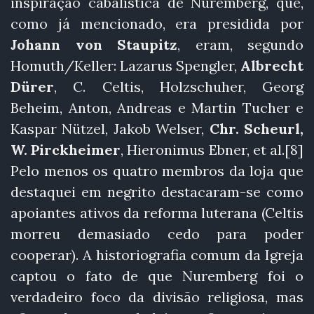
inspiração cabalística de Nuremberg, que,
como já mencionado, era presidida por
Johann von Staupitz
, eram, segundo
Homuth/Keller: Lazarus Spengler,
Albrecht
Dürer
, C. Celtis, Holzschuher, Georg
Beheim, Anton, Andreas e Martin Tucher e
Kaspar Nützel, Jakob Welser,
Chr. Scheurl,
W. Pirckheimer
, Hieronimus Ebner, et al.[8]
Pelo menos os quatro membros da loja que
destaquei em negrito destacaram-se como
apoiantes ativos da reforma luterana (Celtis
morreu demasiado cedo para poder
cooperar). A historiografia comum da Igreja
captou o fato de que Nuremberg foi o
verdadeiro foco da divisão religiosa, mas