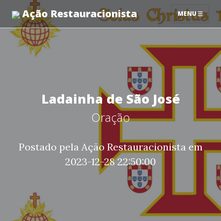
Ação Restauracionista
MENU
Ladainha de São José
Oração
Postado pela Ação Restauracionista em
2023-12-28 22:50:00