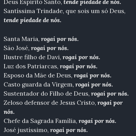
Deus Espírito Santo,
tende piedade de nós
.
Santíssima Trindade, que sois um só Deus,
tende piedade de nós
.
Santa Maria,
rogai por nós
.
São José,
rogai por nós
.
Ilustre filho de Davi,
rogai por nós
.
Luz dos Patriarcas,
rogai por nós
.
Esposo da Mãe de Deus,
rogai por nós
.
Casto guarda da Virgem,
rogai por nós
.
Sustentador do Filho de Deus,
rogai por nós
.
Zeloso defensor de Jesus Cristo,
rogai por
nós
.
Chefe da Sagrada Família,
rogai por nós
.
José justíssimo,
rogai por nós
.