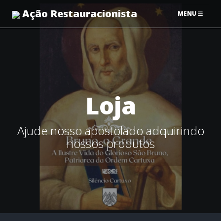
Ação Restauracionista
MENU
Loja
Ajude nosso apostolado adquirindo
nossos produtos